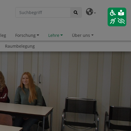
leg
Forschung
Lehre
Über uns
Raumbelegung
hnellzugriff
hrichten