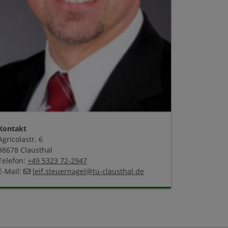
Kontakt
Agricolastr. 6
38678 Clausthal
Telefon:
+49 5323 72-2947
E-Mail:
leif.steuernagel
@
tu-clausthal
.
de