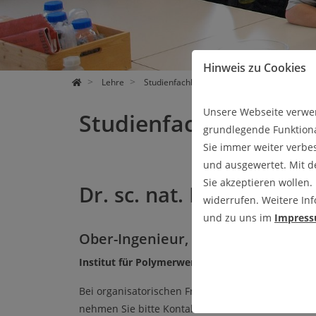
FORSCHUNG
LEHRE
ÜBER UNS
Hinweis zu Cookies
Lehre
Studienfachberatung
Unsere Webseite verwen
Studienfachberatung
grundlegende Funktiona
Sie immer weiter verbe
und ausgewertet. Mit 
Sie akzeptieren wollen.
Dr. sc. nat. Leif Steuern
widerrufen. Weitere Inf
und zu uns im
Impres
Ober-Ingenieur, Industriekontakte
Institut für Polymerwerkstoffe und Kunststofft
Bei organisatorischen Fragen bezüglich des Insti
nehmen Sie bitte Kontakt mit mir auf.