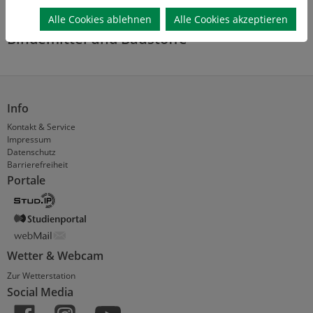
Kontakt:
M.Sc. Bendict Hagel
, Telefon: +49 5323 72-2655
Alle Cookies ablehnen
Alle Cookies akzeptieren
Bindemittel und Baustoffe
Info
Kontakt & Service
Impressum
Datenschutz
Barrierefreiheit
Portale
Wetter & Webcam
Zur Wetterstation
Social Media