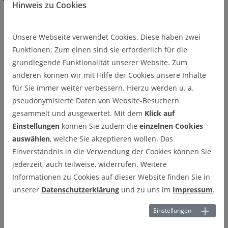
Lehre
Abschlussarbeiten
Hinweis zu Cookies
Abschlussarbeiten
Unsere Webseite verwendet Cookies. Diese haben zwei
Funktionen: Zum einen sind sie erforderlich für die
grundlegende Funktionalität unserer Website. Zum
anderen können wir mit Hilfe der Cookies unsere Inhalte
Bachelor- und Masterarbeiten
für Sie immer weiter verbessern. Hierzu werden u. a.
pseudonymisierte Daten von Website-Besuchern
Leitfaden zum Erstellen von Bachelor- und Masterarbeiten
gesammelt und ausgewertet. Mit dem
Klick auf
[PDF]
Einstellungen
können Sie zudem die
einzelnen Cookies
auswählen
, welche Sie akzeptieren wollen. Das
Glas und Glastechnologie
Einverständnis in die Verwendung der Cookies können Sie
Entwicklung funktionaler Schichten auf Glasoberflächen
jederzeit, auch teilweise, widerrufen. Weitere
mittels Sol-Gel-Beschichtung
Informationen zu Cookies auf dieser Website finden Sie in
Kontakt:
Dr.-Ing. Gundula Helsch
, Telefon:
+49 5323 72-2895
unserer
Datenschutzerklärung
und zu uns im
Impressum
.
Weitere Themen in Richtung Glaskeramik auf Anfrage
Einstellungen
verfügbar.