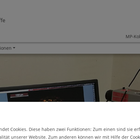
ffe
MP-Kol
tionen
Inhalt
Inhalt
Inhalt
Sc
Tätigkeitsbericht
Kontakt für Schüler & Lehrer
Kontakt
Nac
Laborgeräte
Chancen
Mitarbeiter/innen
Publikationen
Studienfachberatung
Stellenangebote
Vorlesungen
Dissertationen
Abschlussarbeiten
Publikationen
det Cookies. Diese haben zwei Funktionen: Zum einen sind sie erfo
Raumbelegung
lität unserer Website. Zum anderen können wir mit Hilfe der Cooki
den
Mikroindenter