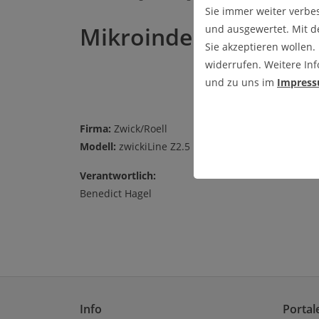
Sie immer weiter verbe
Mikroindenter
und ausgewertet. Mit 
Sie akzeptieren wollen.
widerrufen. Weitere Inf
und zu uns im
Impres
Firma:
Zwick/Roell
Modell:
zwickiLine Z2.5 Härte-Prüfmaschine (ZHU 
Verantwortlich:
Benedict Hagel
Info
Portal