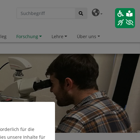
leg
Forschung
Lehre
Über uns
hnellzugriff
hrichten
rderlich für die
es unsere Inhalte für