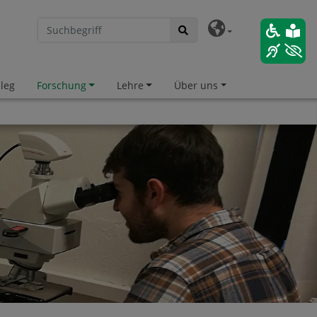
leg
Forschung
Lehre
Über uns
hnellzugriff
hrichten