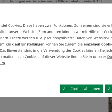
n
Thermogravimetrische Analyse mit Differentialkalorimetrie (TGA/DSC)
 Analyse mit Differentialkal
det Cookies. Diese haben zwei Funktionen: Zum einen sind sie erfo
lität unserer Website. Zum anderen können wir mit Hilfe der Cooki
althermoanalyse
ssern. Hierzu werden u. a. pseudonymisierte Daten von Website-
dem
Klick auf Einstellungen
können Sie zudem die
einzelnen Cooki
 Das Einverständnis in die Verwendung der Cookies können Sie jeder
ormationen zu Cookies auf dieser Website finden Sie in unserer
Da
sum
.
Alle Cookies ablehnen
Al