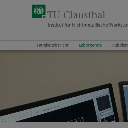
Institut für Nichtmetallische Werksto
Tätigkeitsbericht
Laborgeräte
Publika
Zum Inhalt springen
Bereich
Bereich
Bereich