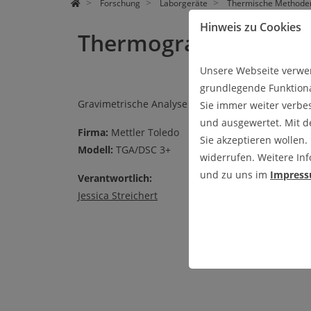
FORSCHUNG
LEHRE
ÜBER UNS
Forschung
Laborgeräte
Thermische Methode
Hinweis zu Cookies
Thermogravimetrische
Unsere Webseite verwen
grundlegende Funktiona
Gravimetrische Analyse mit simultaner Differenti
Sie immer weiter verbe
und ausgewertet. Mit 
Firma:
Mettler Toledo
Sie akzeptieren wollen.
Modell:
TGA/DSC 3+
widerrufen. Weitere Inf
und zu uns im
Impres
Verantwortlich:
Jessica Streichert