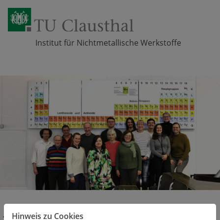
Institut für Nichtmetallische Werkstoffe
Zum Inhalt springen
Hinweis zu Cookies
Über uns
Mitarbeiter/innen
Glas und Glastechnologie