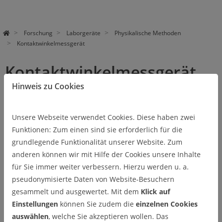
Forschung
Laborgeräte
Physikalische Methoden
Kontaktwinkelmessgerät
Kontaktwinkelmessgerät
Hinweis zu Cookies
Kontaktwinkelbestimmung auf Oberflächen,
Unsere Webseite verwendet Cookies. Diese haben zwei
Oberflächenspannung
Funktionen: Zum einen sind sie erforderlich für die
grundlegende Funktionalität unserer Website. Zum
Firma:
dataphysics
anderen können wir mit Hilfe der Cookies unsere Inhalte
Modell:
OCA 15plus
für Sie immer weiter verbessern. Hierzu werden u. a.
pseudonymisierte Daten von Website-Besuchern
Verantwortlich:
gesammelt und ausgewertet. Mit dem
Klick auf
Thomas Peter
Einstellungen
können Sie zudem die
einzelnen Cookies
auswählen
, welche Sie akzeptieren wollen. Das